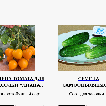
МЕНА ТОМАТА ДЛЯ
СЕМЕНА
АСОЛКИ "ЛИАНА
САМООПЫЛЯЕМ
ЛТАЯ" 20 СЕМЯН
ОГУРЦА ОГУР
знеустойчивый сорт с
Сорт для засолки 
"КАПЕЛЬКА" 10 С
расной урожайностью,
маринования!